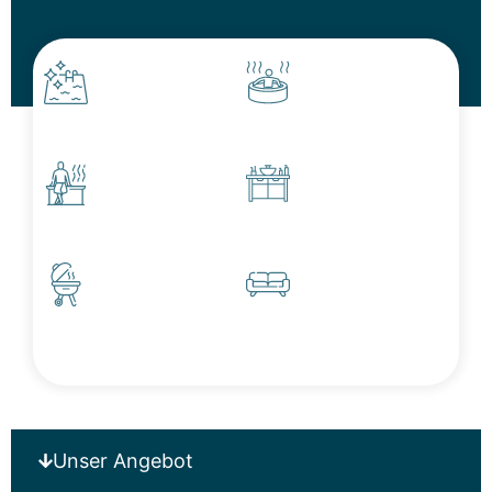
Swimming Pools
Outdoor Whirlpools
Outdoor Saunen
Outdoor Küchen
Outdoor Grills
Outdoormöbel
Unser Angebot