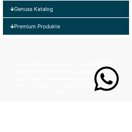
Genuss Katalog
Premium Produkte
WhatsApp
Besuchen Sie unseren AUSZEIT SHOWROOM
auf dem Gelände von
Müller Lebensraum
Garten
in Mauer. Dort erwarten Sie eine große
Auswahl an Wellness Produkten direkt zum
Ausprobieren.
Am Sandgraben · 69256 Mauer bei Heidelberg