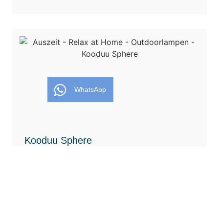
WhatsApp
Kooduu Sphere
Gesamtmaße: 38 x 31cm
269,- €
MEHR INFOS