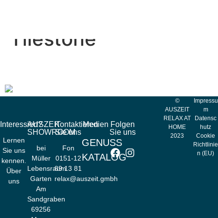
Saunas Kategorie:
Tilestone
Tilestone Dampfbad
©
Impressu
AUSZEIT
m
RELAX AT
Datensc
Interessiert?
AUSZEIT
Kontaktieren
Medien
Folgen
HOME
hutz
SHOWROOM
Sie uns
Sie uns
2023
Cookie
Lernen
GENUSS
Richtlinie
bei
Fon
Sie uns
n (EU)
KATALOG
Müller
0151-12
kennen.
Lebensraum
89 13 81
Über
Garten
relax@auszeit.gmbh
uns
Am
Sandgraben
69256