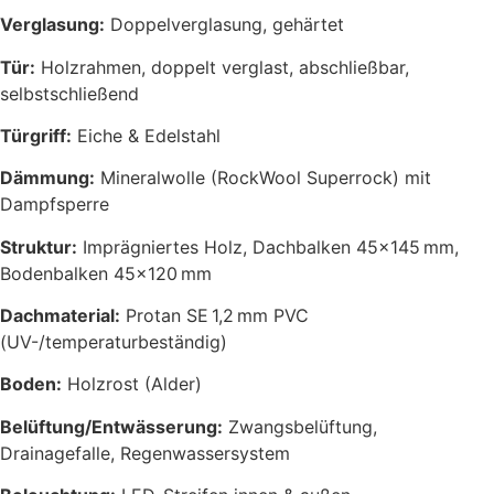
Verglasung:
Doppelverglasung, gehärtet
Tür:
Holzrahmen, doppelt verglast, abschließbar,
selbstschließend
Türgriff:
Eiche & Edelstahl
Dämmung:
Mineralwolle (RockWool Superrock) mit
Dampfsperre
Struktur:
Imprägniertes Holz, Dachbalken 45×145 mm,
Bodenbalken 45×120 mm
Dachmaterial:
Protan SE 1,2 mm PVC
(UV-/temperaturbeständig)
Boden:
Holzrost (Alder)
Belüftung/Entwässerung:
Zwangsbelüftung,
Drainagefalle, Regenwassersystem