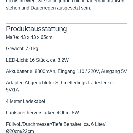
nichts im Weg. Sie sollte jedoch nicht dauerhaft draußen
stehen und Dauerregen ausgesetzt sein.
Produktausstattung
Maße:
43 x 43 x 65cm
Gewicht:
7,0 kg
LED-Licht:
16 Stück, ca. 3,2W
Akkubatterie:
8800mAh, Eingang 110 / 220V, Ausgang 5V
Adapter:
Abgedichteter Schmetterlings-Ladestecker
5V/1A
4 Meter Ladekabel
Lautsprecherverstärker:
4Ohm, 8W
Füllvol
./Durchmesser/Tiefe Behälter:
ca. 6 Liter/
Ø20cm/22cm