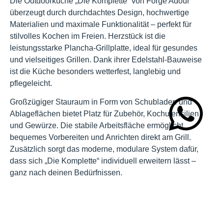
Die Outdoorküche „Die Komplette“ von Forge Adour
überzeugt durch durchdachtes Design, hochwertige
Materialien und maximale Funktionalität – perfekt für
stilvolles Kochen im Freien. Herzstück ist die
leistungsstarke Plancha-Grillplatte, ideal für gesundes
und vielseitiges Grillen. Dank ihrer Edelstahl-Bauweise
ist die Küche besonders wetterfest, langlebig und
pflegeleicht.
WhatsApp
Großzügiger Stauraum in Form von Schubladen und
Ablageflächen bietet Platz für Zubehör, Kochutensilien
und Gewürze. Die stabile Arbeitsfläche ermöglicht
bequemes Vorbereiten und Anrichten direkt am Grill.
Zusätzlich sorgt das moderne, modulare System dafür,
dass sich „Die Komplette“ individuell erweitern lässt –
ganz nach deinen Bedürfnissen.
Ob auf der Terrasse, im Garten oder unter dem Pavillon:
Diese Outdoor-Küche vereint Stil, Komfort und Funktion
in einem. Forge Adour steht für Qualität und französische