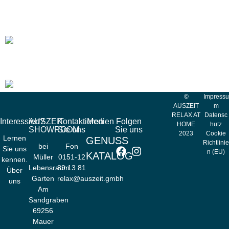
Flammkraft Block M
Flammkraft Block D
©
Impressu
AUSZEIT
m
RELAX AT
Datensc
Interessiert?
AUSZEIT
Kontaktieren
Medien
Folgen
HOME
hutz
SHOWROOM
Sie uns
Sie uns
2023
Cookie
Lernen
GENUSS
Richtlinie
bei
Fon
Sie uns
n (EU)
KATALOG
Müller
0151-12
kennen.
Lebensraum
89 13 81
Über
Garten
relax@auszeit.gmbh
uns
Am
Sandgraben
69256
Mauer