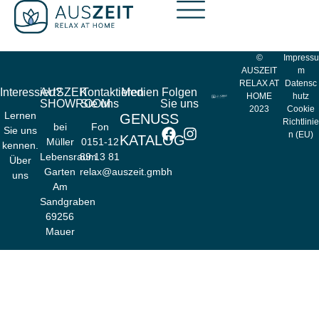
Beitrag 01
©
Impressu
AUSZEIT
m
RELAX AT
Datensc
Interessiert?
AUSZEIT
Kontaktieren
Medien
Folgen
HOME
hutz
SHOWROOM
Sie uns
Sie uns
2023
Cookie
Lernen
GENUSS
Richtlinie
bei
Fon
Sie uns
n (EU)
KATALOG
Müller
0151-12
kennen.
Lebensraum
89 13 81
Über
Garten
relax@auszeit.gmbh
uns
Am
Sandgraben
69256
Mauer